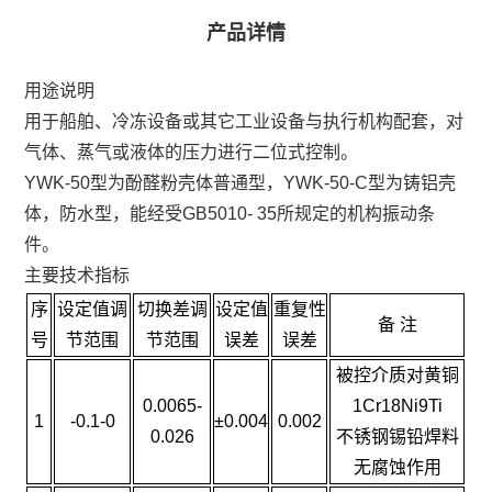
产品详情
用途说明
用于船舶、冷冻设备或其它工业设备与执行机构配套，对
气体、蒸气或液体的压力进行二位式控制。
YWK-50型为酚醛粉壳体普通型，YWK-50-C型为铸铝壳
体，防水型，能经受GB5010- 35所规定的机构振动条
件。
主要技术指标
序
设定值调
切换差调
设定值
重复性
备 注
号
节范围
节范围
误差
误差
被控介质对黄铜
0.0065-
1Cr18Ni9Ti
1
-0.1-0
±0.004
0.002
0.026
不锈钢锡铅焊料
无腐蚀作用