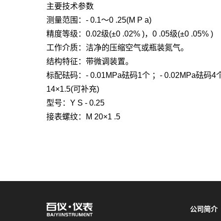
主要技术参数
测量范围：- 0.1～0 .25(M P a)
精度等级：0.02级(±0 .02% )，0 .05级(±0 .05% )
工作介质：洁净的压缩空气或瓶装氮气。
结构特征：带微调装置。
标配砝码：- 0.01MPa砝码1个 ；- 0.02MPa砝码
14×1.5(可补充)
型号：Y S - 0.25
接表螺纹：M 20×1 .5
公司简介