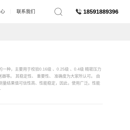
18591889396
中心
联系我们
，主要用于校验0.16级 、0.25级 、0.4级 精密压力
送器等。 其稳定性、 重要性、 准确度为大家所认可。 由
测量结果值可信性高、性能稳定，因此，使用广泛。性能
计