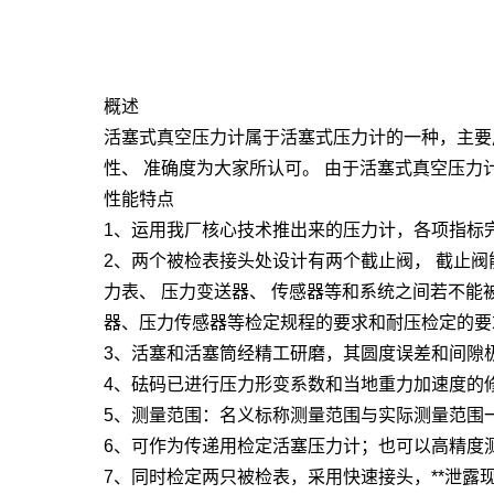
概述
活塞式真空压力计属于活塞式压力计的一种，主要用于校
性、 准确度为大家所认可。 由于活塞式真空压
性能特点
1、运用我厂核心技术推出来的压力计，各项指标完全符
2、两个被检表接头处设计有两个截止阀， 截止阀
力表、 压力变送器、 传感器等和系统之间若不
器、压力传感器等检定规程的要求和耐压检定的要
3、活塞和活塞筒经精工研磨，其圆度误差和间隙
4、砝码已进行压力形变系数和当地重力加速度的
5、测量范围：名义标称测量范围与实际测量范围
6、可作为传递用检定活塞压力计；也可以高精度
7、同时检定两只被检表，采用快速接头，**泄露