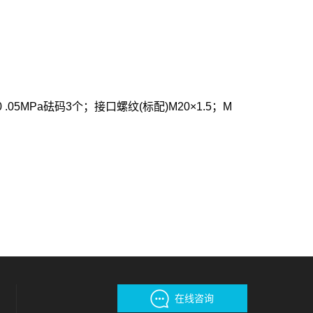
0 .05MPa砝码3个；接口螺纹(标配)M20×1.5；M
在线咨询