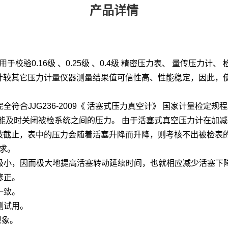
产品详情
验0.16级 、0.25级 、0.4级 精密压力表、 量传压力计、
力计较其它压力计量仪器测量结果值可信性高、性能稳定，因此，
合JJG236-2009《 活塞式压力真空计》 国家计量检定规
能及时关闭被检系统之间的压力。 由于活塞式真空压力计在加减
能被截止，表中的压力会随着活塞升降而升降，则考核不出被检表
求。
极小，因而极大地提高活塞转动延续时间，也就相应减少活塞下
修正。
一致。
测试用。
现象。