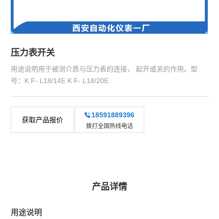
压力表开关
用途说明用于被测介质与压力表的连接， 起开或关的作用。型
号：K F- L18/14E K F- L18/20E
18591889396
获取产品报价
拨打全国热线电话
产品详情
用途说明