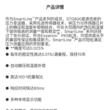
产品详情
®
作为SmartLine
产品系列的成员，STG800是高性能的
压力变送器，采用先进传感器技术，将压力与传感器芯片
上的静压和温度补偿相结合，可在大范围内的静压和温度
®
下提供极高的测量**度和稳定性。SmartLine
系列还经
®
过了充分测试，符合Experion
PKS标准，可提供高水平
®
的兼容性保证和集成能力。SmartLine
产品可轻松满足
压力测量应用的苛刻要求。
● **精度可达0.025%
● 每年的稳定性高达0.01%/满量程，保持15年
● 自动静压和温度补偿
● 高达100:1的量程比
● 响应时间快达80ms
● 多种本地显示功能