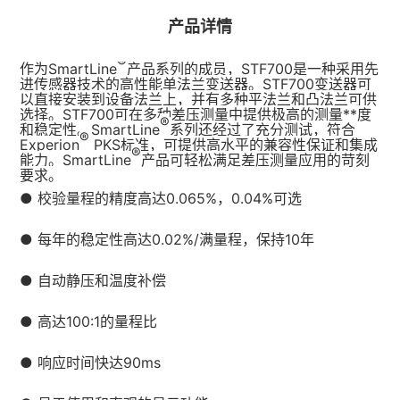
产品详情
®
作为SmartLine
产品系列的成员，STF700是一种采用先
进传感器技术的高性能单法兰变送器。STF700变送器可
以直接安装到设备法兰上，并有多种平法兰和凸法兰可供
选择。STF700可在多种差压测量中提供极高的测量**度
®
和稳定性。SmartLine
系列还经过了充分测试，符合
®
Experion
PKS标准，可提供高水平的兼容性保证和集成
®
能力。SmartLine
产品可轻松满足差压测量应用的苛刻
要求。
● 校验量程的精度高达0.065%，0.04%可选
● 每年的稳定性高达0.02%/满量程，保持10年
● 自动静压和温度补偿
● 高达100:1的量程比
● 响应时间快达90ms