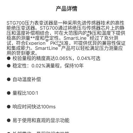
产品详情
STG700压力表变送器是一种采用先进传感器技术的高性
能绝压变送器。STG700通过将绝压与传感器芯片上的静
压和温度补偿相结合，可在大范围内的静压和温度下提供
®
极高的测量**度和稳定性。SmartLine
经过了充分测
®
试，符合Experion
PKS标准，可提供优异的兼容性保证
®
和集成能力。SmartLine
产品可以轻松满足压力测量应
用的苛刻要求。
● 校验量程的精度高达0.065%，0.04%可选
● 稳定性：0.02%满量程，保持10年
● 自动温度补偿
● 量程比100:1
● 响应时间快达100ms
● 易于使用和直观的显示功能