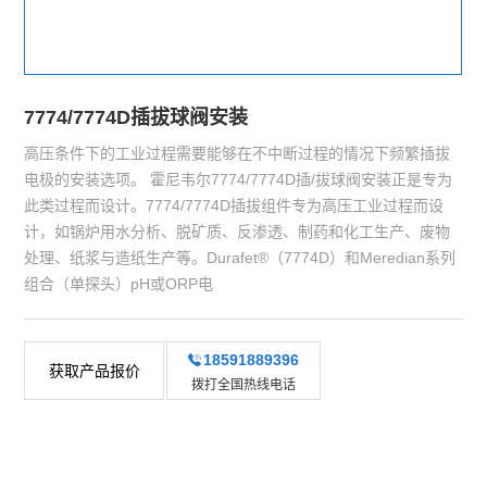
7774/7774D插拔球阀安装
高压条件下的工业过程需要能够在不中断过程的情况下频繁插拔
电极的安装选项。 霍尼韦尔7774/7774D插/拔球阀安装正是专为
此类过程而设计。7774/7774D插拔组件专为高压工业过程而设
计，如锅炉用水分析、脱矿质、反渗透、制药和化工生产、废物
处理、纸浆与造纸生产等。Durafet®（7774D）和Meredian系列
组合（单探头）pH或ORP电
18591889396
获取产品报价
拨打全国热线电话