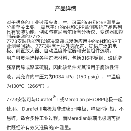
产品详情
对于很多的工业过程来说，**、可靠的pH和ORP测量与
分析至关重要。
霍尼韦尔
的pH和ORP监测系统产品系列
具有安装功能，例如与
霍尼韦尔
所有分析仪、变送器和控
制器兼容的7773。
7773安装功能可以解决流通或浸泡应用中的pH和ORP工
业测量问题。 7773拥有七种外壳配置，提供广泛的电
极、前置放大器、自动温度补偿器和安装组件选项。
用户可灵活选择各种过流材料，包括316不锈钢、玻纤增
强聚丙烯或聚苯硫醚，因此该组件尤其适用于腐蚀性溶
液，其允许的**压力为1034 kPa（150 psig），**温度
为130°C（266°F）。
®
7773安装可与Durafet
II或Meredian pH/ORP电极一起
使用。 Durafet II电极为非玻璃pH电极，响应时间短，不
易碎，适合多种工业过程，而Meredian玻璃电极则可提
供既经济有效又准确的pH测量。