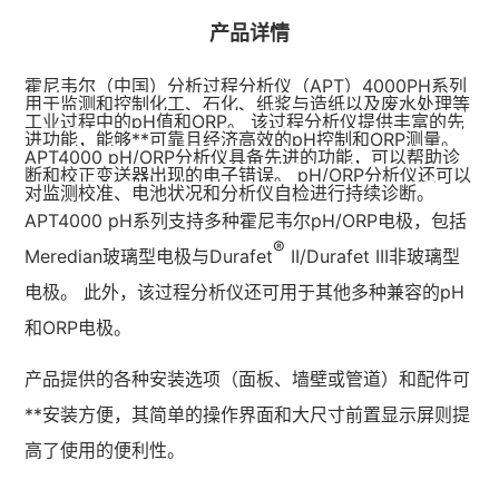
产品详情
霍尼韦尔
（中国）分析过程分析仪（APT）4000PH系列
用于监测和控制化工、石化、纸浆与造纸以及废水处理等
工业过程中的pH值和ORP。 该过程分析仪提供丰富的先
进功能，能够**可靠且经济高效的pH控制和ORP测量。
APT4000 pH/ORP分析仪具备先进的功能，可以帮助诊
断和校正变送器出现的电子错误。 pH/ORP分析仪还可以
对监测校准、电池状况和分析仪自检进行持续诊断。
APT4000 pH系列支持多种
霍尼韦尔
pH/ORP电极，包括
®
Meredian玻璃型电极与Durafet
II/Durafet III非玻璃型
电极。 此外，该过程分析仪还可用于其他多种兼容的pH
和ORP电极。
产品提供的各种安装选项（面板、墙壁或管道）和配件可
**安装方便，其简单的操作界面和大尺寸前置显示屏则提
高了使用的便利性。