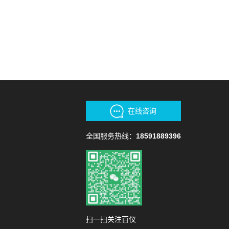
在线咨询
全国服务热线：
18591889396
扫一扫关注百仪