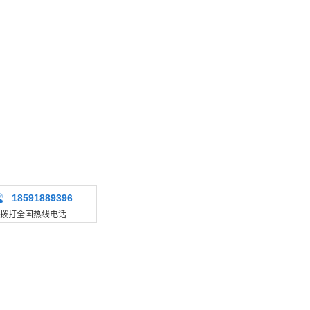
18591889396
拨打全国热线电话