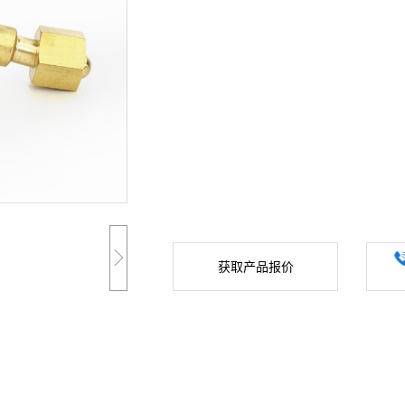
获取产品报价