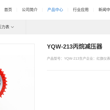
首页
公司简介
产品中心
行业应用
新闻
压力表
YQW-213丙烷减压器
产品型号：YQW-213生产企业：红旗仪