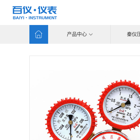
产品中心
秦仪