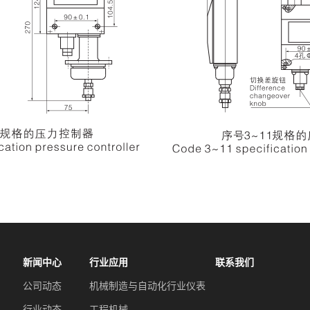
新闻中心
行业应用
联系我们
公司动态
机械制造与自动化行业仪表
行业动态
工程机械