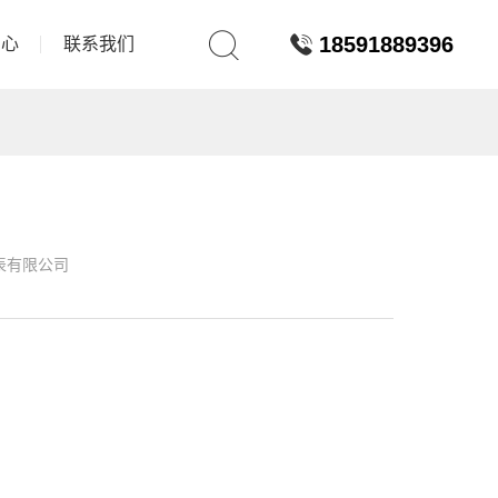
18591889396
中心
联系我们
仪表有限公司