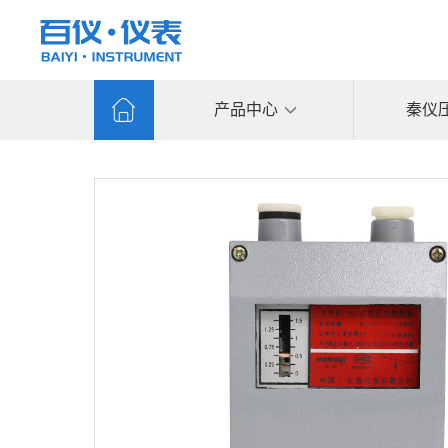
产品中心
秦仪