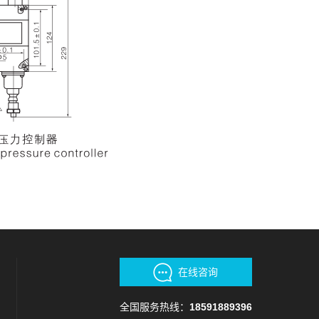
在线咨询
全国服务热线：
18591889396