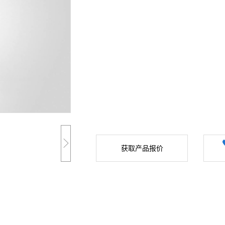
获取产品报价