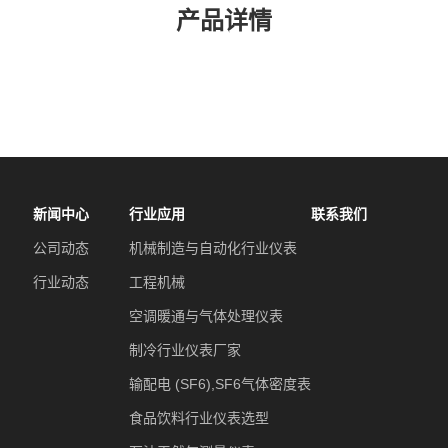
产品详情
新闻中心
行业应用
联系我们
公司动态
机械制造与自动化行业仪表
行业动态
工程机械
空调暖通与气体处理仪表
制冷行业仪表厂家
输配电 (SF6),SF6气体密度表
食品饮料行业仪表选型