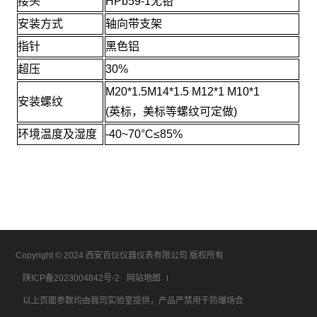
接头
HPb59-1无铅
安装方式
轴向带支架
指针
黑色铝
超压
30%
M20*1.5M14*1.5 M12*1 M10*1
安装螺纹
(英标，美标等螺纹可定做)
环境温度及湿度
-40~70°C≤85%
Copyright © 2024 西安百仪仪器仪表有限公司 版权所有
陕ICP备2023004842号-2
网站地图
以上页面参数均由我司实验室提供，产品严禁用于防爆场合