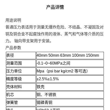
产品详情
用途说明
普通压力表适用于测量无爆炸危险、不结晶、不凝固及对
铜及铜合金不起腐蚀作用的液体、蒸气和气体等介质的压
力。 轴向带支架用于安装。
产品参数
表径
40mm 50mm 63mm 100mm 150mm
测量范围
-0.1~0~60MPa之间
压力单位
Mpa（psi bar kg/cm2 等可选）
精度等级
±2.5%±1.5%
壳体材料
铁壳
机芯
铜、不锈铁
弹簧管
锡磷青铜