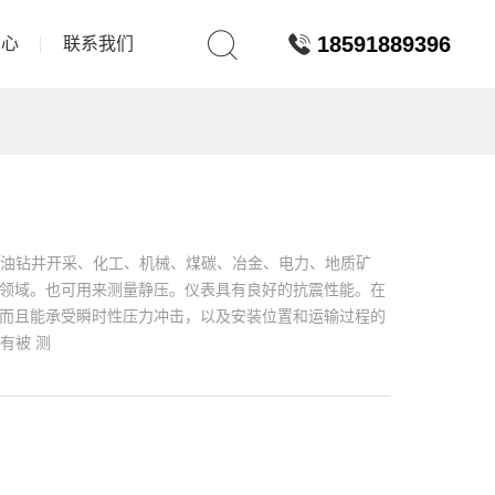
18591889396
中心
联系我们
于石油钻井开采、化工、机械、煤碳、冶金、电力、地质矿
等领域。也可用来测量静压。仪表具有良好的抗震性能。在
，而且能承受瞬时性压力冲击，以及安装位置和运输过程的
有被 测