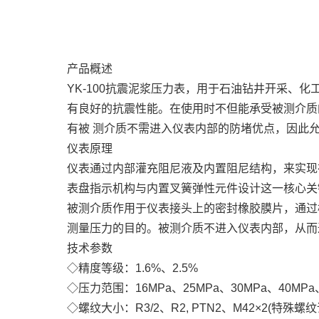
产品概述
YK-100抗震泥浆压力表，用于石油钻井开采、
有良好的抗震性能。在使用时不但能承受被测介质的
有被 测介质不需进入仪表内部的防堵优点，因此
仪表原理
仪表通过内部灌充阻尼液及内置阻尼结构，来实现
表盘指示机构与内置叉簧弹性元件设计这一核心关键
被测介质作用于仪表接头上的密封橡胶膜片，通过
测量压力的目的。被测介质不进入仪表内部，从而
技术参数
◇精度等级：1.6%、2.5%
◇压力范围：16MPa、25MPa、30MPa、40MPa
◇螺纹大小：R3/2、R2, PTN2、M42×2(特殊螺