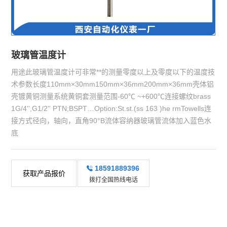
玻璃管温度计
用途此玻璃管温度计可非常**的测量零度以上及零度以下的温度技
术参数长度110mm×30mm150mm×36mm200mm×36mm壳体铝
壳镀黄铜测量系统黄铜套测量范围-60℃ ~+600℃连接螺纹brass
1G/4'',G1/2'' PTN;BSPT…Option:St.st.(ss 163 )he rmTowells连
接方式径向，轴向，直角90°B流体容纳器玻璃管流体加入蓝色水
底
18591889396
获取产品报价
拨打全国热线电话