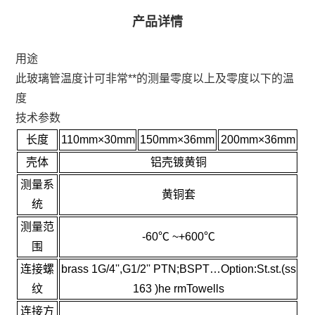
产品详情
用途
此玻璃管温度计可非常**的测量零度以上及零度以下的温
度
技术参数
长度
110mm×30mm
150mm×36mm
200mm×36mm
壳体
铝壳镀黄铜
测量系
黄铜套
统
测量范
-60℃ ~+600℃
围
连接螺
brass 1G/4'',G1/2'' PTN;BSPT…Option:St.st.(ss
纹
163 )he rmTowells
连接方