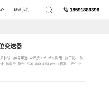
18591889396
中心
联系我们
液位变送器
多种输出信号可选. 全焊接工艺, 经久耐用 . 抗干扰、 防
防雷击, 符合 IEC61000-4-5/Level-4标准 生产企业：