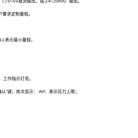
①0~5V直流输出，或②4~20mA）输出。
客户要求定制量程。
ALL表示最小量程，
据，工作指示灯亮。
确认”键，依次显示： AH：表示压力上限；