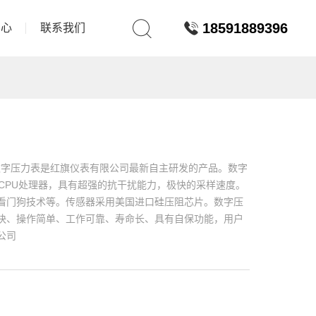
18591889396
中心
联系我们
00B数字压力表是红旗仪表有限公司最新自主研发的产品。数字
CPU处理器，具有超强的抗干扰能力，极快的采样速度。
看门狗技术等。传感器采用美国进口硅压阻芯片。数字压
快、操作简单、工作可靠、寿命长、具有自保功能，用户
公司