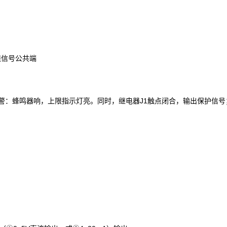
下限信号公共端
警：蜂鸣器响，上限指示灯亮。同时，继电器J1触点闭合，输出保护信号