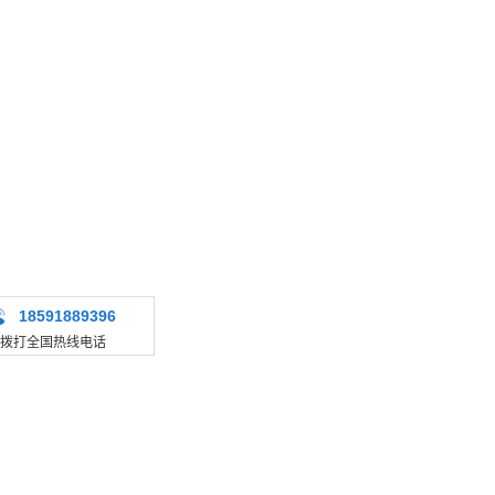
18591889396
拨打全国热线电话