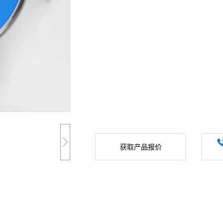
获取产品报价