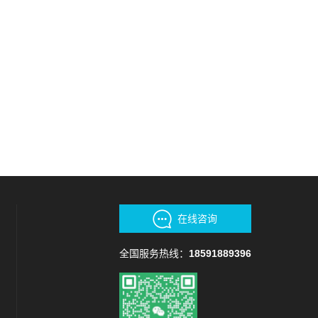
在线咨询
全国服务热线：
18591889396