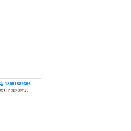
18591889396
拨打全国热线电话