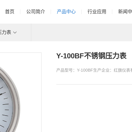
首页
公司简介
产品中心
行业应用
新闻
压力表
Y-100BF不锈钢压力表
产品型号：Y-100BF生产企业：红旗仪