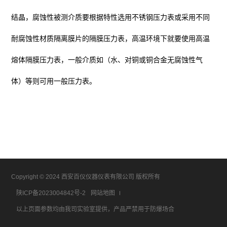
结晶，腐蚀性被测介质要根据特性选用
不锈钢压力表
或采用不同
耐腐蚀性材质隔离膜片的隔膜压力表，高温环境下就要使用高温
熔体隔膜压力表，一般介质如（水、对铜或铜合金无腐蚀性气
体）等则可用一般压力表
。
Copyright © 2024 西安百仪仪器仪表有限公司 版权所有
陕ICP备2023004842号-2
网站地图
以上页面参数均由我司实验室提供，产品严禁用于防爆场合