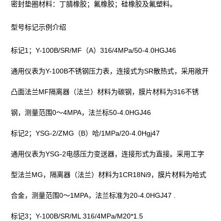
密封垫圈材料：
丁腈橡胶
；
氟橡胶
；
硅橡胶
及
氟塑料
。
型号标记示例介绍
标记1；Y-100B/SR/MF（A）316/4MPa/50-4.0HGJ46
通用仪表为Y-100B
不锈钢压力表
，连接式为SR散热式，采用敞开
凸面法兰MF隔离器（法兰）材料为碳钢，膜片材料为316不锈
钢，测量范围0～4MPA，法兰标50-4.0HGJ46
标记2；YSG-2/ZMG（B）哈/1MPa/20-4.0Hgj47
通用仪表为YSG-2电感压力变送器，连接形式为直接。采用工字
型法兰MG，隔离器（法兰）材料为1CR18Ni9，膜片材料为哈式
合金，测量范围0～1MPA，法兰标准为20-4.0HGJ47 .
标记3；Y-100B/SR/ML 316/4MPa/M20*1.5