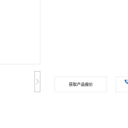
获取产品报价