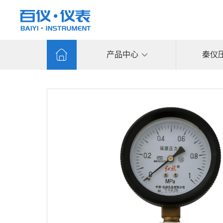
产品中心
秦仪