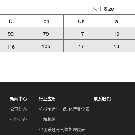
新闻中心
行业应用
联系我们
公司动态
机械制造与自动化行业仪表
行业动态
工程机械
空调暖通与气体处理仪表