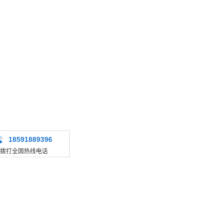
18591889396
拨打全国热线电话