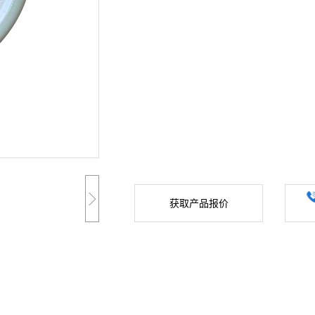
获取产品报价