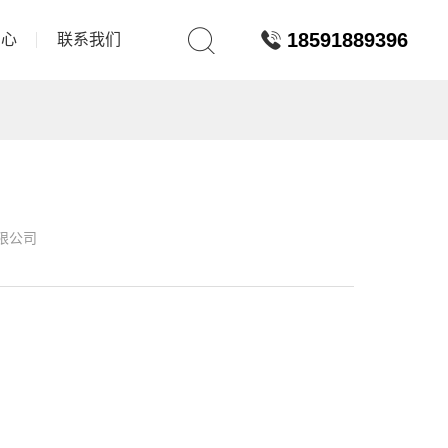
18591889396
中心
联系我们
限公司