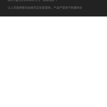
陕ICP备2023004842号-2
网站地图
以上页面参数均由我司实验室提供，产品严禁用于防爆场合