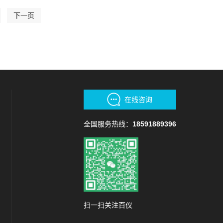
下一页
在线咨询
全国服务热线：
18591889396
扫一扫关注百仪