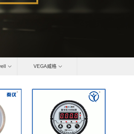
ll
VEGA威格