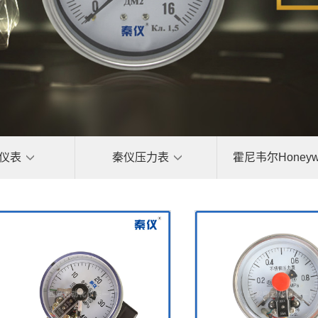
仪表
秦仪压力表
霍尼韦尔Honeywe