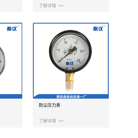
了解详情 >>
防尘压力表
了解详情 >>