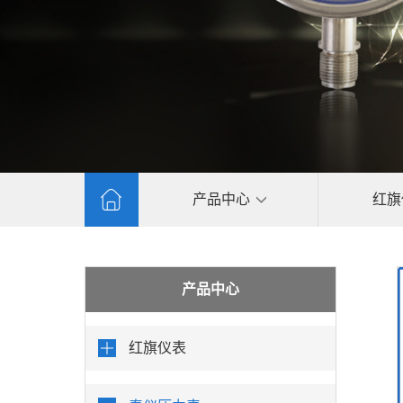
产品中心
红旗
产品中心
红旗仪表