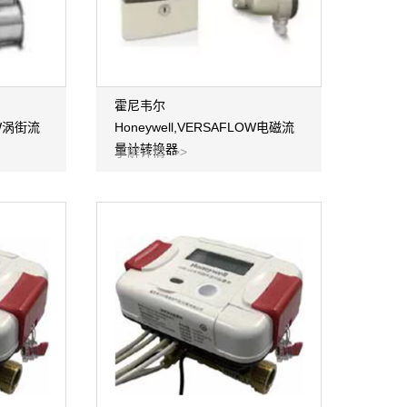
霍尼韦尔
OW涡街流
Honeywell,VERSAFLOW电磁流
量计转换器
了解详情 >>