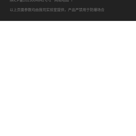
陕ICP备2023004842号-2
网站地图
以上页面参数均由我司实验室提供，产品严禁用于防爆场合