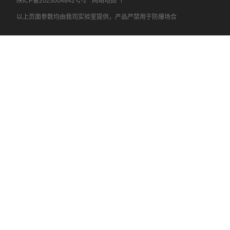
陕ICP备2023004842号-2
网站地图
以上页面参数均由我司实验室提供，产品严禁用于防爆场合