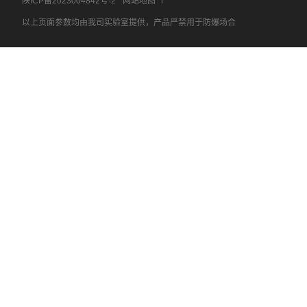
陕ICP备2023004842号-2
网站地图
以上页面参数均由我司实验室提供，产品严禁用于防爆场合