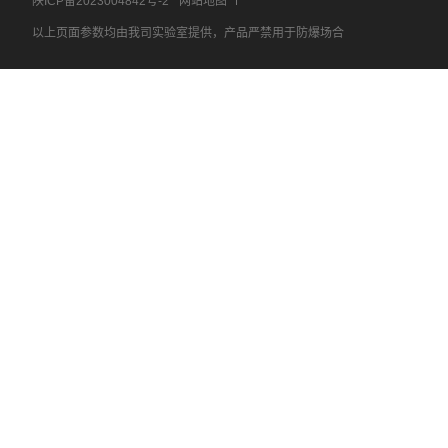
陕ICP备2023004842号-2
网站地图
以上页面参数均由我司实验室提供，产品严禁用于防爆场合